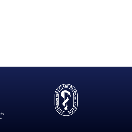
nte
de