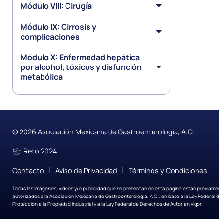
Módulo VIII: Cirugía
Módulo IX: Cirrosis y
complicaciones
Módulo X: Enfermedad hepática
por alcohol, tóxicos y disfunción
metabólica
© 2026 Asociación Mexicana de Gastroenterología, A.C.
Reto 2024
|
|
Contacto
Aviso de Privacidad
Términos y Condiciones
Todas las imágenes, videos y/o publicidad que se presentan en esta página están previame
autorizados a la Asociación Mexicana de Gastroenterología, A.C., en base a la Ley Federal 
Protección a la Propiedad Industrial y a la Ley Federal de Derechos de Autor en vigor.