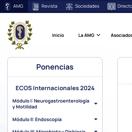
AMG
Revista
Sociedades
Directo
Inicio
La AMG
Asociado
Ponencias
ECOS Internacionales 2024
Módulo I: Neurogastroenterología
y Motilidad
Módulo II: Endoscopia
Módulo III: Microbiota y Disbiosis