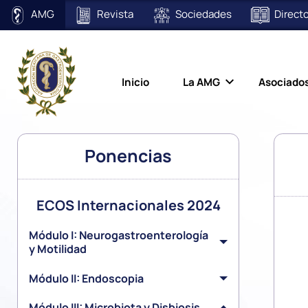
AMG
Revista
Sociedades
Directo
Inicio
La AMG
Asociado
Ponencias
ECOS Internacionales 2024
Módulo I: Neurogastroenterología
y Motilidad
Módulo II: Endoscopia
Módulo III: Microbiota y Disbiosis