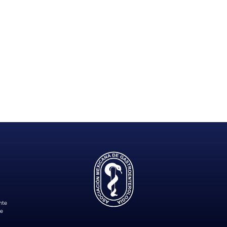
nte
de