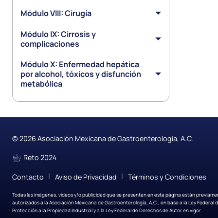
Módulo VIII: Cirugía
Módulo IX: Cirrosis y
complicaciones
Módulo X: Enfermedad hepática
por alcohol, tóxicos y disfunción
metabólica
© 2026 Asociación Mexicana de Gastroenterología, A.C.
Reto 2024
|
|
Contacto
Aviso de Privacidad
Términos y Condiciones
Todas las imágenes, videos y/o publicidad que se presentan en esta página están previame
autorizados a la Asociación Mexicana de Gastroenterología, A.C., en base a la Ley Federal 
Protección a la Propiedad Industrial y a la Ley Federal de Derechos de Autor en vigor.