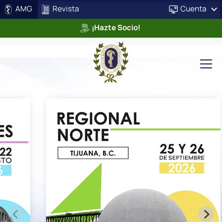
AMG
Revista
Cuenta
¡Hazte Socio!