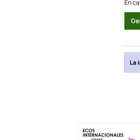
En ca
Ge
La 