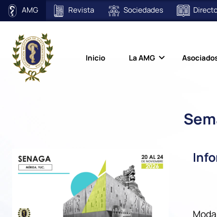
AMG
Revista
Sociedades
Directo
Inicio
La AMG
Asociado
Sema
Inf
Modal