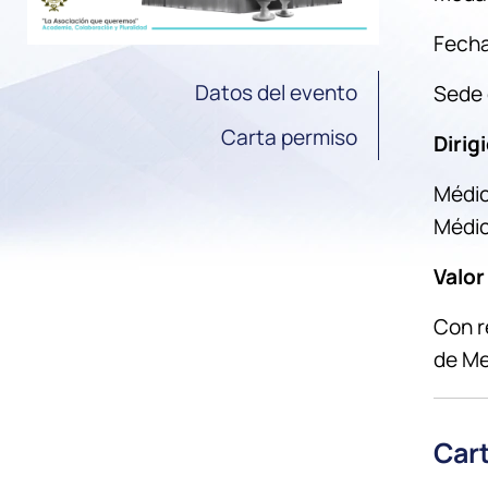
Fecha
Datos del evento
Sede 
Carta permiso
Dirig
Médic
Médic
Valor
Con r
de Me
Cart