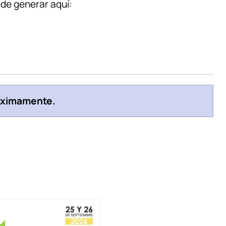
ede generar aquí:
róximamente.