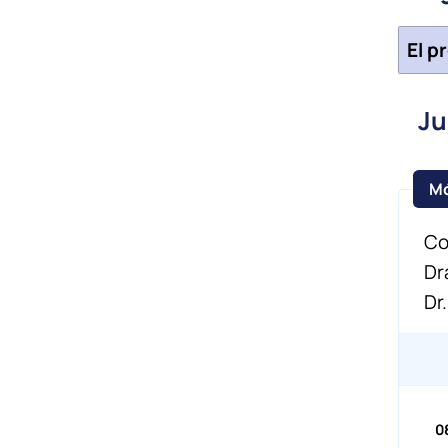
El p
Ju
Co
Dr
Dr
0