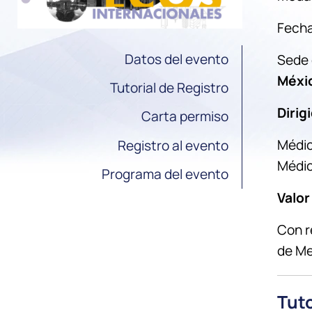
Fecha
Datos del evento
Sede 
Méxi
Tutorial de Registro
Dirig
Carta permiso
Médic
Registro al evento
Médic
Programa del evento
Valor
Con r
de Me
Tuto