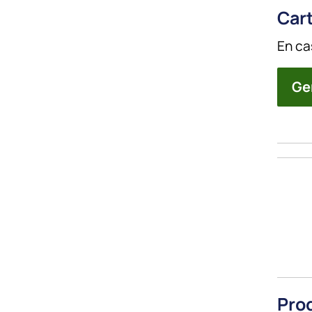
Cart
En ca
Ge
Pro