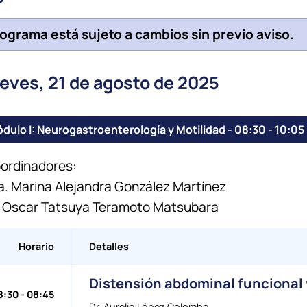
rograma está sujeto a cambios sin previo aviso.
eves, 21 de agosto de 2025
Módulo I: Neurogastroenterología y Motilidad - 08:30
-
10:05
ordinadores:
a. Marina Alejandra González Martínez
. Oscar Tatsuya Teramoto Matsubara
Horario
Detalles
Distensión abdominal funcional 
8:30
-
08:45
Dr. Aurelio López Colombo