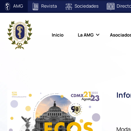
AMG
Revista
Sociedades
Directo
Inicio
La AMG
Asociado
Inf
Modal