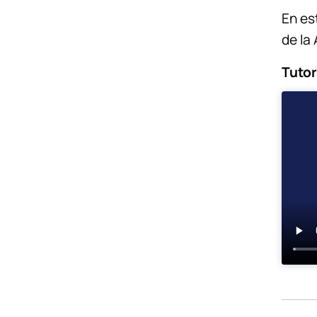
En es
de la
Tutor