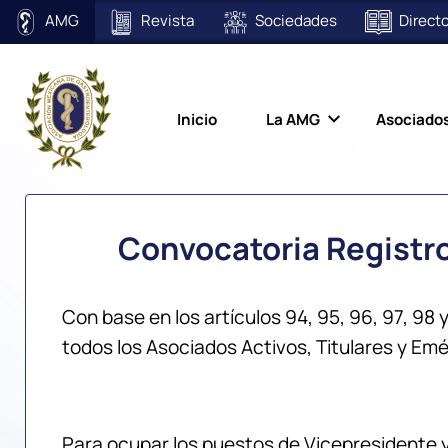
AMG
Revista
Sociedades
Directo
Inicio
La AMG
Asociado
Convocatoria Registro
Con base en los artículos 94, 95, 96, 97, 98 
todos los Asociados Activos, Titulares y Emér
Para ocupar los puestos de Vicepresidente y